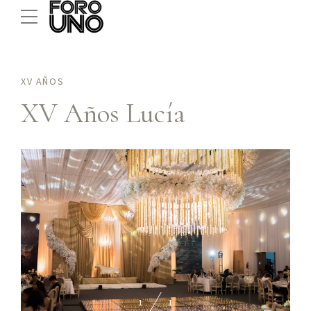
XV AÑOS
XV Años Lucía
1
1